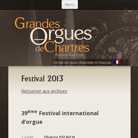
Skip to content
Menu
AGOC
Les Grandes Orgues de Chartres
Ce site est aussi disponible en français.
Festival 2013
Retourner aux archives
ème
39
Festival international
d’orgue
7 juillet
Thierry ESCAICH