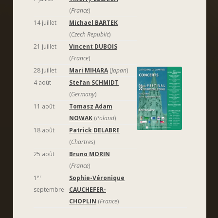
(
France
)
14 juillet
Michael BARTEK
(
Czech Republic
)
21 juillet
Vincent DUBOIS
(
France
)
28 juillet
Mari MIHARA
(
Japan
)
4 août
Stefan SCHMIDT
(
Germany
)
11 août
Tomasz Adam
NOWAK
(
Poland
)
18 août
Patrick DELABRE
(
Chartres
)
25 août
Bruno MORIN
(
France
)
er
1
Sophie-Véronique
septembre
CAUCHEFER-
CHOPLIN
(
France
)