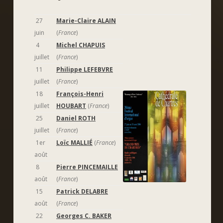
27
Marie-Claire ALAIN
juin
(
France
)
4
Michel CHAPUIS
juillet
(
France
)
11
Philippe LEFEBVRE
juillet
(
France
)
18
François-Henri
juillet
HOUBART
(
France
)
25
Daniel ROTH
juillet
(
France
)
1er
Loïc MALLIÉ
(
France
)
août
8
Pierre PINCEMAILLE
août
(
France
)
15
Patrick DELABRE
août
(
France
)
22
Georges C. BAKER