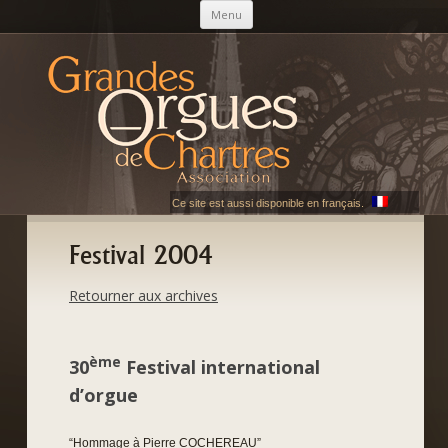
Skip to content
Menu
AGOC
Les Grandes Orgues de Chartres
Ce site est aussi disponible en français.
Festival 2004
Retourner aux archives
ème
30
Festival international
d’orgue
“Hommage à Pierre COCHEREAU”