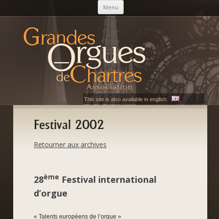
Aller au contenu principal
Menu
AGOC
Les Grandes Orgues de Chartres
This site is also available in english.
Festival 2002
Retourner aux archives
ème
28
Festival international
d’orgue
« Talents européens de l’orgue »