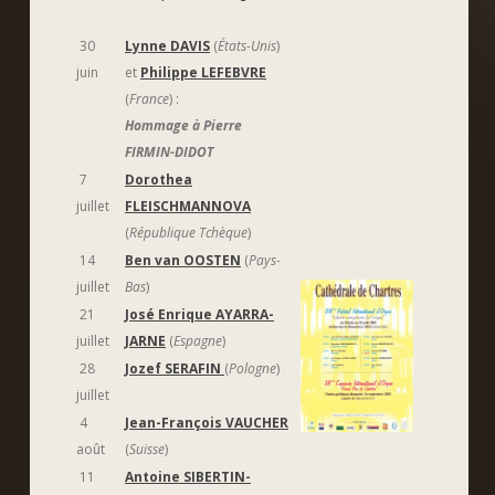
30
Lynne DAVIS
(
États-Unis
)
juin
et
Philippe LEFEBVRE
(
France
) :
Hommage à Pierre
FIRMIN-DIDOT
7
Dorothea
juillet
FLEISCHMANNOVA
(
République Tchèque
)
14
Ben van OOSTEN
(
Pays-
juillet
Bas
)
21
José Enrique AYARRA-
juillet
JARNE
(
Espagne
)
28
Jozef SERAFIN
(
Pologne
)
juillet
4
Jean-François VAUCHER
août
(
Suisse
)
11
Antoine SIBERTIN-