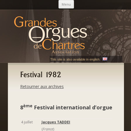
Aller au contenu principal
Menu
AGOC
Les Grandes Orgues de Chartres
This site is also available in english.
Festival 1982
Retourner aux archives
ème
8
Festival international d’orgue
4 juillet
Jacques TADDEI
(
France
)