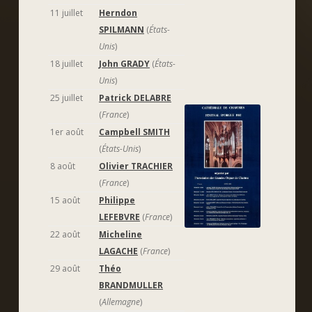
11 juillet
Herndon
SPILMANN
(
États-
Unis
)
18 juillet
John GRADY
(
États-
Unis
)
25 juillet
Patrick DELABRE
(
France
)
1er août
Campbell SMITH
(
États-Unis
)
8 août
Olivier TRACHIER
(
France
)
15 août
Philippe
LEFEBVRE
(
France
)
22 août
Micheline
LAGACHE
(
France
)
29 août
Théo
BRANDMULLER
(
Allemagne
)