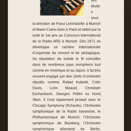
ses
étude
s
sous
la direction de Franz Lehrndorfer à Munich
et Marie-Claire Alain à Paris et obtint par la
suite le 1er prix au Concours International
de la Radio ARD à Munich. Dès 1971 se
développe sa carrière internationale
d’organiste de concert et de pédagogue.
Sa réputation de soliste le fit connaître
dans de nombreux pays européens tout
comme en Amérique et au Japon. Il fut très
souvent engagé par des chefs d’orchestre
réputés comme Rafael Kubelik, Colin
Davis, Lorin Maazel, Christoph
Eschenbach, Georges Prêtre ou Horst
Stein. Il s’est également produit avec le
Chicago Symphony Orchestra, l’Orchestre
symphonique de la Radio bavaroise, le
Philharmonique de Munich, l’Orchestre
symphonique de Bamberg, l’Orchestre
symphonique allemand de Berlin,