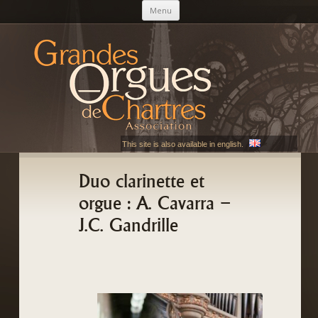
Aller au contenu principal
Menu
AGOC
Les Grandes Orgues de Chartres
This site is also available in english.
Duo clarinette et
orgue : A. Cavarra –
J.C. Gandrille