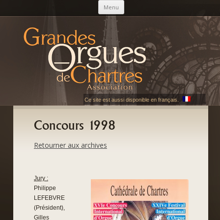
Skip to content
Menu
AGOC
Les Grandes Orgues de Chartres
Ce site est aussi disponible en français.
Concours 1998
Retourner aux archives
Jury :
Philippe
LEFEBVRE
(Président),
Gilles