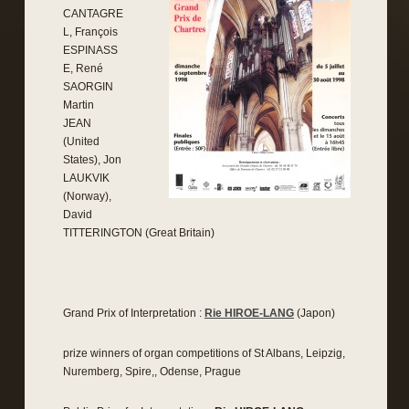
CANTAGRE
L, François
ESPINASS
E, René
SAORGIN
Martin
JEAN
(United
States), Jon
LAUKVIK
(Norway),
David
TITTERINGTON (Great Britain)
Grand Prix of Interpretation :
Rie HIROE-LANG
(Japon)
prize winners of organ competitions of St Albans, Leipzig,
Nuremberg, Spire,, Odense, Prague