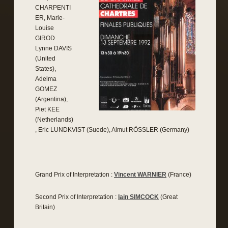
CHARPENTI
ER, Marie-
Louise
GIROD
Lynne DAVIS
(United
States),
Adelma
GOMEZ
(Argentina),
Piet KEE
(Netherlands)
, Eric LUNDKVIST (Suede), Almut RÖSSLER (Germany)
Grand Prix of Interpretation :
Vincent WARNIER
(France)
Second Prix of Interpretation :
Iain SIMCOCK
(Great
Britain)