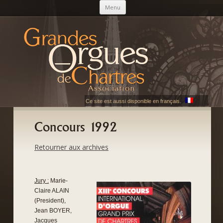
Skip to content
Menu
AGOC
Les Grandes Orgues de Chartres
Ce site est aussi disponible en français.
Concours 1992
Retourner aux archives
Jury :
Marie-
Claire ALAIN
(President),
Jean BOYER,
Jacques