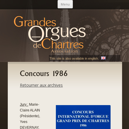
Aller au contenu principal
Menu
AGOC
Les Grandes Orgues de Chartres
This site is also available in english.
Concours 1986
Retourner aux archives
Jury :
Marie-
Claire ALAIN
(Présidente),
Yves
DEVERNAY,