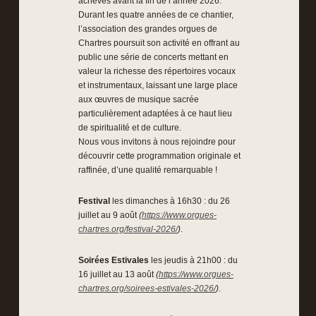
achevés avant la fin de l’année 2026.
Durant les quatre années de ce chantier,
l’association des grandes orgues de
Chartres poursuit son activité en offrant au
public une série de concerts mettant en
valeur la richesse des répertoires vocaux
et instrumentaux, laissant une large place
aux œuvres de musique sacrée
particulièrement adaptées à ce haut lieu
de spiritualité et de culture.
Nous vous invitons à nous rejoindre pour
découvrir cette programmation originale et
raffinée, d’une qualité remarquable !
Festival
les dimanches à 16h30 : du 26
juillet au 9 août
(
https://www.orgues-
chartres.org/festival-2026/
)
.
Soirées Estivales
les jeudis à 21h00 : du
16 juillet au 13 août
(
https://www.orgues-
chartres.org/soirees-estivales-2026/
)
.