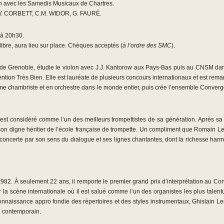
n avec les Samedis Musicaux de Chartres.
W. CORBETT, C.M. WIDOR, G. FAURÉ.
 à 20h30.
libre, aura lieu sur place. Chèques acceptés (
à l’ordre des SMC
).
 de Grenoble, étudie le violon avec J.J. Kantorow aux Pays-Bas puis au CNSM dans
ion Très Bien. Elle est lauréate de plusieurs concours internationaux et est rem
mme chambriste et en orchestre dans le monde entier, puis crée l’ensemble Conve
Il est considéré comme l’un des meilleurs trompettistes de sa génération. Après s
 son digne héritier de l’école française de trompette. Un compliment que Romain L
déconcerte par son sens du dialogue et ses lignes chantantes, dont la richesse harmo
982. À seulement 22 ans, il remporte le premier grand prix d’interprétation au Con
la scène internationale où il est salué comme l’un des organistes les plus talent
connaissance appro fondie des répertoires et des styles instrumentaux, Ghislain
u contemporain.