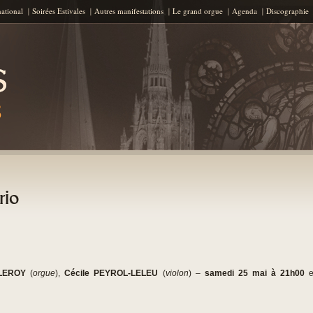
Aller au contenu principal
national
Soirées Estivales
Autres manifestations
Le grand orgue
Agenda
Discographie
rio
 LEROY
(
orgue
),
Cécile PEYROL-LELEU
(
violon
) –
samedi 25 mai à 21h00
e