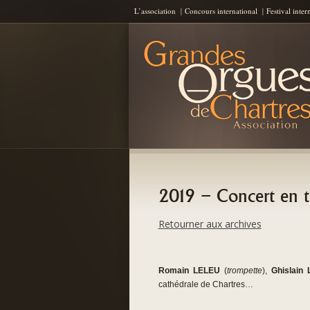
L’association
Concours international
Festival inter
Les Grandes Orgues de Chartres
AGOC
2019 – Concert en t
Retourner aux archives
Romain LELEU
(
trompette
),
Ghislain
cathédrale de Chartres…