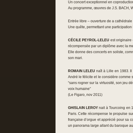
Un concert exceptionnel en coproductio
Au programme, œuvres de J.S. BACH, 
Entrée libre – ouverture de a cathédrale
Une quête, permettant une participation 
CÉCILE PEYROL-LELEU
est originaire
récompensée par un diplôme avec la ment
Elle donne des concerts en soliste, co
son mari.
ROMAIN LELEU
naît à Lille en 1983. 
André le félicite et le considère comme
“sans rogner sur la virtuosité, son jeu 
voix humaine”
(Le Figaro, nov 2011)
GHISLAIN LEROY
nait à Tourcoing en 1
Paris. Cette récompense le propulse sur 
française d’orgue et apprécié pour sa 
un panorama large allant du baroque a