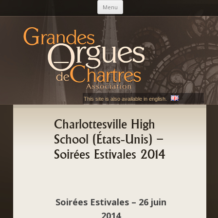
Aller au contenu principal
Menu
AGOC
Les Grandes Orgues de Chartres
This site is also available in english.
Charlottesville High
School (États-Unis) –
Soirées Estivales 2014
Soirées Estivales – 26 juin
2014