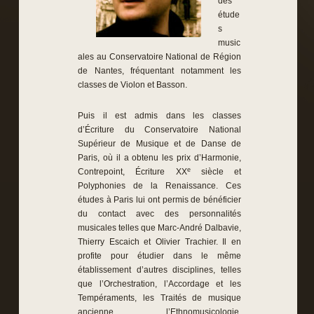
des
étude
s
music
ales au Conservatoire National de Région
de Nantes, fréquentant notamment les
classes de Violon et Basson.
Puis il est admis dans les classes
d’Écriture du Conservatoire National
Supérieur de Musique et de Danse de
Paris, où il a obtenu les prix d’Harmonie,
e
Contrepoint, Écriture XX
siècle et
Polyphonies de la Renaissance. Ces
études à Paris lui ont permis de bénéficier
du contact avec des personnalités
musicales telles que Marc-André Dalbavie,
Thierry Escaich et Olivier Trachier. Il en
profite pour étudier dans le même
établissement d’autres disciplines, telles
que l’Orchestration, l’Accordage et les
Tempéraments, les Traités de musique
ancienne, l’Ethnomusicologie,