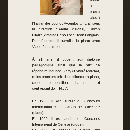
étude
s
music
ales à
l’Institut des Jeunes Aveugles à Paris, sous
la direction d’André Marchal, Gaston
Litaize, Antoine Reboulot et Jean Langlais.
Parallèlement, il travaille le piano avec
Vlado Perlemutter.
À 21 ans, il obtient son diplôme
pédagogique ainsi que le prix de
répertoire Maurice Blazy et André Marchal,
et les premiers prix d’excellence en piano,
orgue, composition, harmonie et
contrepoint de l’I.N.J.A.
En 1958, il est lauréat du Concours
International Maria Canals de Barcelone
(piano).
En 1959, il est lauréat du Concours
International de Genève (orgue).