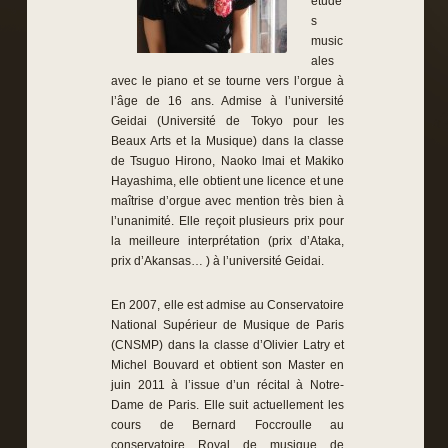
étude
s
music
ales
avec le piano et se tourne vers l’orgue à
l’âge de 16 ans. Admise à l’université
Geidai (Université de Tokyo pour les
Beaux Arts et la Musique) dans la classe
de Tsuguo Hirono, Naoko lmai et Makiko
Hayashima, elle obtient une licence et une
maîtrise d’orgue avec mention très bien à
l’unanimité. Elle reçoit plusieurs prix pour
la meilleure interprétation (prix d’Ataka,
prix d’Akansas… ) à l’université Geidai.
En 2007, elle est admise au Conservatoire
National Supérieur de Musique de Paris
(CNSMP) dans la classe d’Olivier Latry et
Michel Bouvard et obtient son Master en
juin 2011 à l’issue d’un récital à Notre-
Dame de Paris. Elle suit actuellement les
cours de Bernard Foccroulle au
conservatoire Royal de musique de