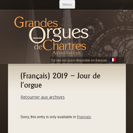
Skip to content
Menu
AGOC
Les Grandes Orgues de Chartres
Ce site est aussi disponible en français.
(Français) 2019 – Jour de
l’orgue
Retourner aux archives
Sorry, this entry is only available in
Français
.