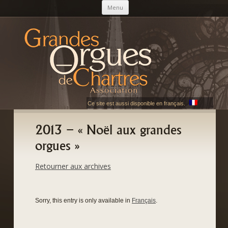
Skip to content
Menu
AGOC
Les Grandes Orgues de Chartres
Ce site est aussi disponible en français.
2013 – « Noël aux grandes
orgues »
Retourner aux archives
Sorry, this entry is only available in
Français
.