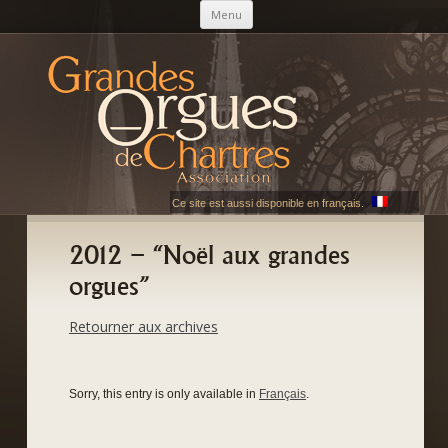
Skip to content
Menu
AGOC
Les Grandes Orgues de Chartres
Ce site est aussi disponible en français.
2012 – “Noël aux grandes
orgues”
Retourner aux archives
Sorry, this entry is only available in
Français
.