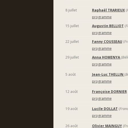
8 juillet
Raphaël TRARIEUX
(
programme
15 juillet
Augustin BELLIOT
(
F
programme
22 juillet
Fanny COUSSEAU
(
Fr
programme
29 juillet
Anna HOMENYA
(
Biél
programme
5 août
Jean-Luc THELLIN
(
B
programme
12 août
Françoise DORNIER
programme
19 août
Lucile DOLLAT
(
Fran
programme
26 août
Olivier MAINGUY
(
Fr