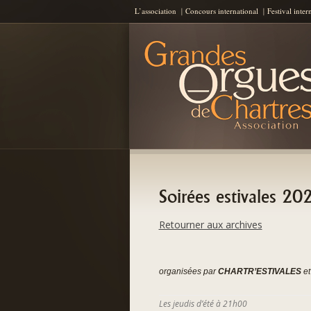
L’association
Concours international
Festival inter
Les Grandes Orgues de Chartres
AGOC
Soirées estivales 20
Retourner aux archives
organisées par
CHARTR’ESTIVALES
et 
Les jeudis d’été à 21h00