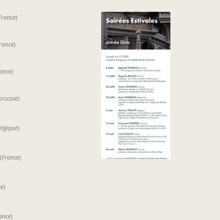
France
)
rance
)
ance
)
orussie
)
elgique
)
(
France
)
ce
)
ance
)