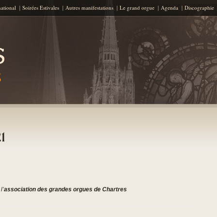
Aller au contenu principal
national
Soirées Estivales
Autres manifestations
Le grand orgue
Agenda
Discographie
21
l’
association des grandes orgues de Chartres