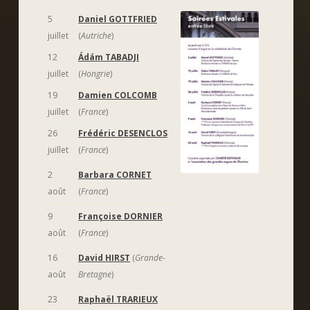
5
Daniel GOTTFRIED
juillet
(
Autriche
)
12
Ádám TABADJI
juillet
(
Hongrie
)
19
Damien COLCOMB
juillet
(
France
)
26
Frédéric DESENCLOS
juillet
(
France
)
2
Barbara CORNET
août
(
France
)
9
Françoise DORNIER
août
(
France
)
16
David HIRST
(
Grande-
août
Bretagne
)
23
Raphaël TRARIEUX