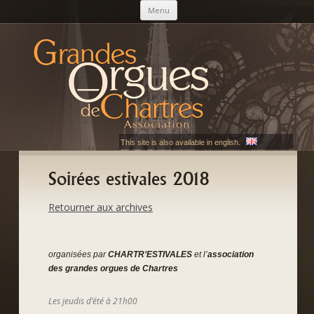
Aller au contenu principal
Menu
AGOC
Les Grandes Orgues de Chartres
This site is also available in english.
Soirées estivales 2018
Retourner aux archives
organisées par
CHARTR’ESTIVALES
et l’
association
des grandes orgues de Chartres
Les jeudis d’été à 21h00