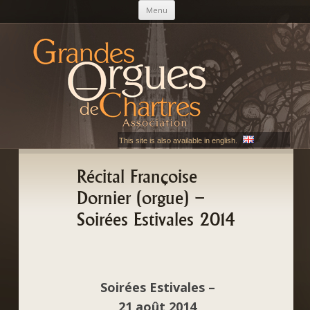
Aller au contenu principal
Menu
AGOC
Les Grandes Orgues de Chartres
This site is also available in english.
Récital Françoise
Dornier (orgue) –
Soirées Estivales 2014
Soirées Estivales –
21 août 2014