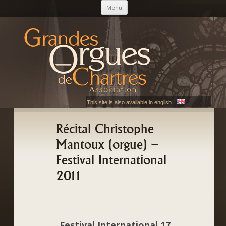
Aller au contenu principal
Menu
AGOC
Les Grandes Orgues de Chartres
This site is also available in english.
Récital Christophe
Mantoux (orgue) –
Festival International
2011
Festival International 17