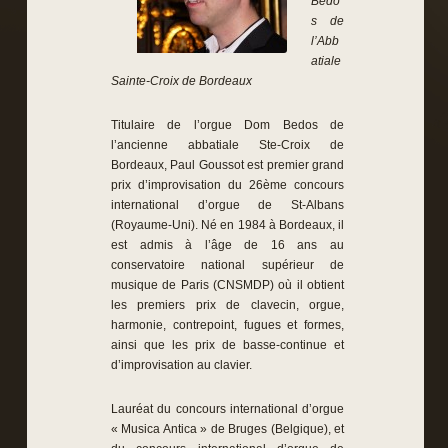
Bedo
s de
l’Abb
atiale
Sainte-Croix de Bordeaux
Titulaire de l’orgue Dom Bedos de
l’ancienne abbatiale Ste-Croix de
Bordeaux, Paul Goussot est premier grand
prix d’improvisation du 26ème concours
international d’orgue de St-Albans
(Royaume-Uni). Né en 1984 à Bordeaux, il
est admis à l’âge de 16 ans au
conservatoire national supérieur de
musique de Paris (CNSMDP) où il obtient
les premiers prix de clavecin, orgue,
harmonie, contrepoint, fugues et formes,
ainsi que les prix de basse-continue et
d’improvisation au clavier.
Lauréat du concours international d’orgue
« Musica Antica » de Bruges (Belgique), et