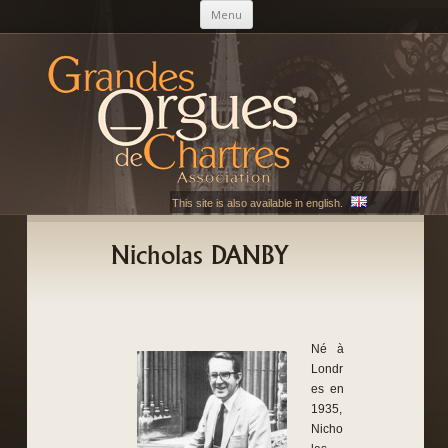
Aller au contenu principal
Menu
AGOC
Les Grandes Orgues de Chartres
This site is also available in english.
Nicholas DANBY
Né à
Londr
es en
1935,
Nicho