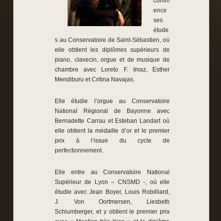
comm
ence
ses
étude
s au Conservatoire de Saint-Sébastien, où
elle obtient les diplômes supérieurs de
piano, clavecin, orgue et de musique de
chambre avec Loreto F. Imaz, Esther
Mendiburu et Critina Navajas.
Elle étudie l’orgue au Conservatoire
National Régional de Bayonne avec
Bernadette Carrau et Esteban Landart où
elle obtient la médaille d’or et le premier
prix à l’issue du cycle de
perfectionnement.
Elle entre au Conservatoire National
Supérieur de Lyon – CNSMD -, où elle
étudie avec Jean Boyer, Louis Robilliard,
J. Von Oortmersen, Liesbeth
Schlumberger, et y obtient le premier prix