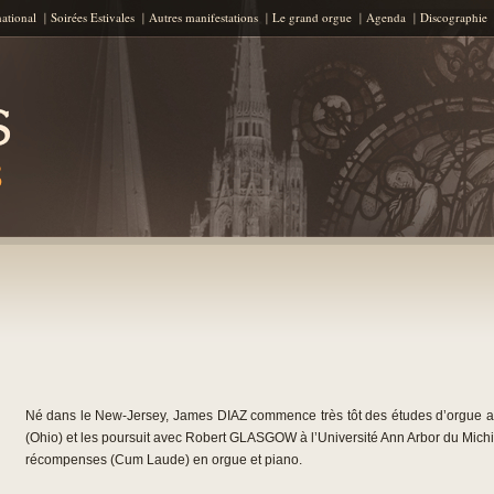
Aller au contenu principal
national
Soirées Estivales
Autres manifestations
Le grand orgue
Agenda
Discographie
Né dans le New-Jersey, James DIAZ commence très tôt des études d’orgue
(Ohio) et les poursuit avec Robert GLASGOW à l’Université Ann Arbor du Michi
récompenses (Cum Laude) en orgue et piano.