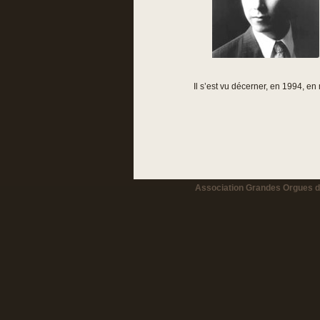
Il s’est vu décerner, en 1994, e
Association Grandes Orgues de