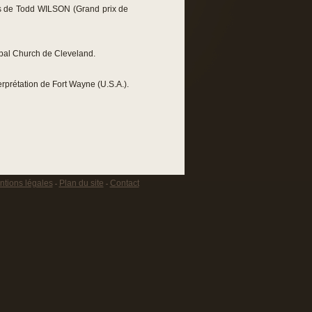
rès de Todd WILSON (Grand prix de
copal Church de Cleveland.
rprétation de Fort Wayne (U.S.A.).
tions légales
Plan du site
Contact