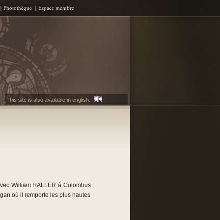
Photothèque
Espace membre
This site is also available in english.
 avec William HALLER à Colombus
gan où il remporte les plus hautes