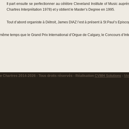
Il part ensuite se perfectionner au célèbre Cleveland Institute of Music aup
Chartres Interprétation 1978) et y obtient le Master’s Degree en 1995.
Tout d’abord organiste à Détroit, James DIAZ l’est à présent à St Paul’s Epis
n même temps que le Grand Prix International d’Orgue de Calgary, le Concours d’Inte
 Chartres 2014-2026 - Tous droits réservés - Réalisation
CVMH Solutions
-
Men