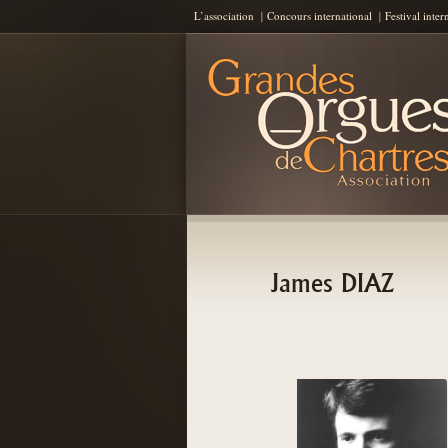
L’association
Concours international
Festival inter
Les Grandes Orgues de Chartres
AGOC
James DIAZ