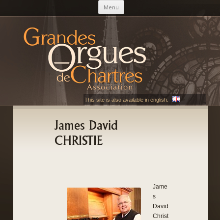
Aller au contenu principal
Menu
AGOC
Les Grandes Orgues de Chartres
This site is also available in english.
James David
CHRISTIE
Jame
s
David
Christ