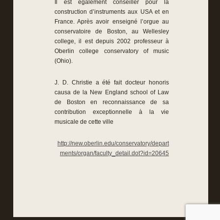
Il est également conseiller pour la
construction d’instruments aux USA et en
France. Après avoir enseigné l’orgue au
conservatoire de Boston, au Wellesley
college, il est depuis 2002 professeur à
Oberlin college conservatory of music
(Ohio).
J. D. Christie a été fait docteur honoris
causa de la New England school of Law
de Boston en reconnaissance de sa
contribution exceptionnelle à la vie
musicale de cette ville
http://new.oberlin.edu/conservatory/depart
ments/organ/faculty_detail.dot?id=20645