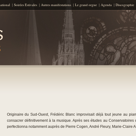
Aller au contenu principal
national
Soirées Estivales
Autres manifestations
Le grand orgue
Agenda
Discographie
Originaire du Sud-Ouest, Frédéric Blanc improvisait déjà tout jeune au pia
consacrer définitivement à la musique. Après ses études au Conservatoires 
perfectionna notamment auprès de Pierre Cogen, André Fleury, Marie-Claire Al