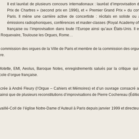
Il est lauréat de plusieurs concours internationaux : lauréat d’improvisation
Prix de Chartres » (second prix en 1996), et « Premier Grand Prix » du conc
Paris. Il mène une carrière active de concertiste : récitals en soliste o
émissions radiophoniques, conférences et master-classes (Royal Academy o
française ou l’improvisation dans toute l’Europe ainsi qu’aux États-Unis. Il e
s, Roquevaire, Toulouse les Orgues, Rome…
 commission des orgues de la Ville de Paris et membre de la commission des orgue
re.
Motette, EMI, Aeolus, Baroque Notes, enregistrements salués par la critique qui v
cole d’orgue française.
sacrée à André Fleury (l’Orgue – Cahiers et Mémoires) et d’un ouvrage consacré 
 ainsi que de plusieurs reconstitutions d’improvisations de Pierre Cochereau (Éditio
availlé-Coll de l’église Notre-Dame d’Auteuil à Paris depuis janvier 1999 et directe