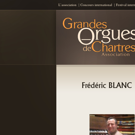
L’association
Concours international
Festival inter
Les Grandes Orgues de Chartres
AGOC
Frédéric BLANC