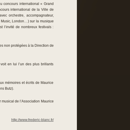
 du concours international « Grand
ours international de la Ville de
u avec orchestre, accompagnateur,
f Music, London…) sur la musique
st l’invité de nombreux festivals :
s non protégées à la Direction de
oit en lui l’un des plus brillants
aux mémoires et écrits de Maurice
ns Butz).
ur musical de l’Association Maurice
http://www.frederic-blanc.fr/