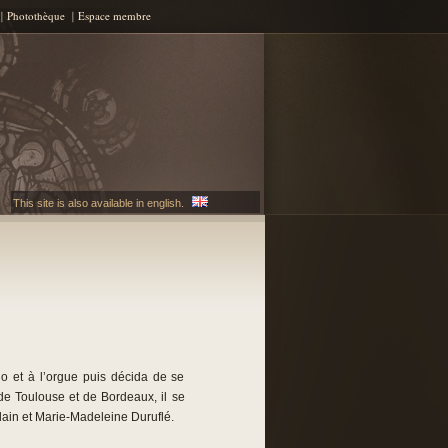
Photothèque
Espace membre
This site is also available in english.
no et à l’orgue puis décida de se
de Toulouse et de Bordeaux, il se
ain et Marie-Madeleine Duruflé.