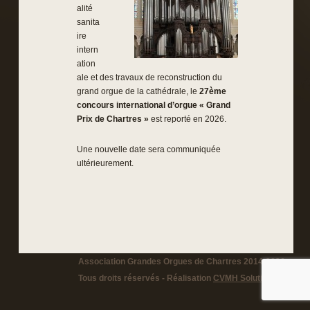
alité
sanita
ire
intern
ation
ale et des travaux de reconstruction du
grand orgue de la cathédrale, le
27ème
concours international d’orgue « Grand
Prix de Chartres »
est reporté en 2026.
Une nouvelle date sera communiquée
ultérieurement.
Association Grandes Orgues de Chartres 2014-2026 -
Tous droits réservés - Réalisation
CVMH Solutions
-