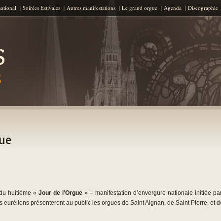
Aller au contenu principal
national
Soirées Estivales
Autres manifestations
Le grand orgue
Agenda
Discographie
gue
du huitième «
Jour de l’Orgue
» – manifestation d’envergure nationale initiée p
 euréliens présenteront au public les orgues de Saint Aignan, de Saint Pierre, et d