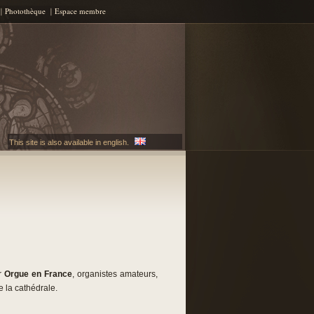
Photothèque
Espace membre
This site is also available in english.
ar
Orgue en France
, organistes amateurs,
e la cathédrale.