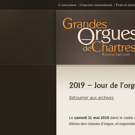
L’association
Concours international
Festival inter
Les Grandes Orgues de Chartres
AGOC
2019 – Jour de l’or
Retourner aux archives
Le
samedi 11 mai 2019
dans le cadre 
élèves des classes d’orgue, et organistes