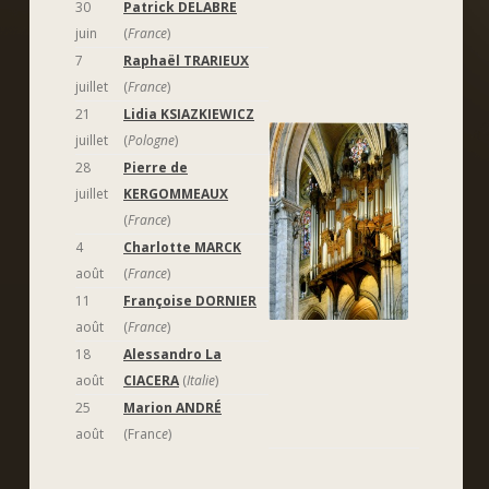
30
Patrick DELABRE
juin
(
France
)
7
Raphaël TRARIEUX
juillet
(
France
)
21
Lidia KSIAZKIEWICZ
juillet
(
Pologne
)
28
Pierre de
juillet
KERGOMMEAUX
(
France
)
4
Charlotte MARCK
août
(
France
)
11
Françoise DORNIER
août
(
France
)
18
Alessandro La
août
CIACERA
(
Italie
)
25
Marion ANDRÉ
août
(Franc
e
)