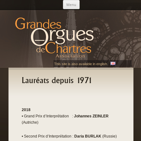
Aller au contenu principal
Menu
AGOC
Les Grandes Orgues de Chartres
This site is also available in english.
Lauréats depuis 1971
2018
• Grand Prix d’Interprétation :
Johannes ZEINLER
(Autriche)
• Second Prix d’Interprétation :
Daria BURLAK
(Russie)