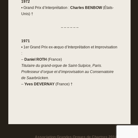
1972
• Grand Prix d’Interprétation :
Charles BENBOW
(États-
Unis) †
– – – – – –
1971
• 1er Grand Prix ex-æquo d’Interprétation et Improvisation
:
–
Daniel ROTH
(France)
Titulaire du grand-orgue de Saint-Sulpice, Paris.
Professeur d’orgue et d’improvisation au Conservatoire
de Saarbrücken.
–
Yves DEVERNAY
(France) †
Association Grandes Orgues de Chartres 2014-2026 -