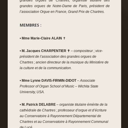
grandes orgues de Chartres,
organiste titulaire des
grandes orgues de Notre-Dame de Paris, président de
l’association Orgue en France, Grand Prix de Chartres.
MEMBRES :
•
Mme Marie-Claire ALAIN
✝
•
M. Jacques CHARPENTIER ✝
– compositeur ; vice-
président de l’association des grandes orgues de
Chartres ; ancien directeur de la musique du Ministère de
la culture et de la communication.
•
Mme Lynne DAVIS-FIRMIN-DIDOT
– Associate
Professor of Organ School of Music – Wichita State
University, USA.
•
M. Patrick DELABRE
– organiste titulaire émérite de la
cathédrale de Chartres ; professeur d’orgue et d’écriture
au Conservatoire à Rayonnement Départemental de
Chartres et au Conservatoire à Rayonnement Communal
de Lucé.