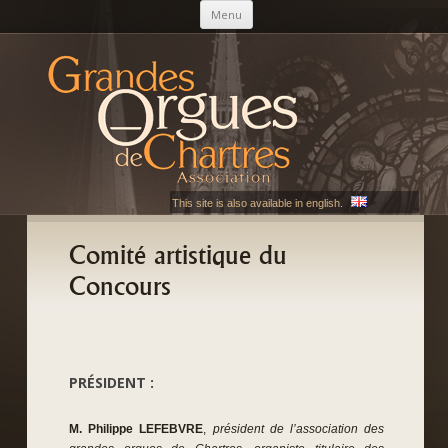
Aller au contenu principal
Menu
AGOC
Les Grandes Orgues de Chartres
This site is also available in english.
Comité artistique du
Concours
PRÉSIDENT
:
M. Philippe LEFEBVRE
,
président de l’association des