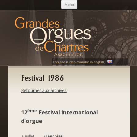
Aller au contenu principal
Menu
AGOC
Les Grandes Orgues de Chartres
This site is also available in english.
Festival 1986
Retourner aux archives
ème
12
Festival international
d’orgue
6 juillet
Françoise