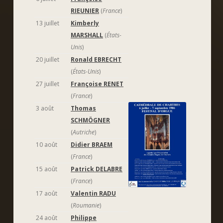
RIEUNIER
(
France
)
13 juillet
Kimberly
MARSHALL
(
États-
Unis
)
20 juillet
Ronald EBRECHT
(
États-Unis
)
27 juillet
Françoise RENET
(
France
)
3 août
Thomas
SCHMÖGNER
(
Autriche
)
10 août
Didier BRAEM
(
France
)
15 août
Patrick DELABRE
(
France
)
17 août
Valentin RADU
(
Roumanie
)
24 août
Philippe