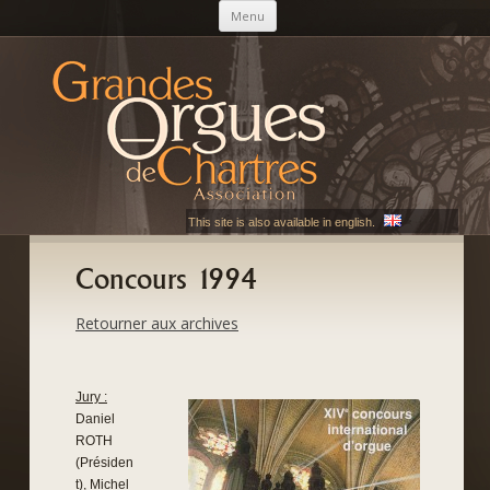
Aller au contenu principal
Menu
AGOC
Les Grandes Orgues de Chartres
This site is also available in english.
Concours 1994
Retourner aux archives
Jury :
Daniel
ROTH
(Présiden
t), Michel