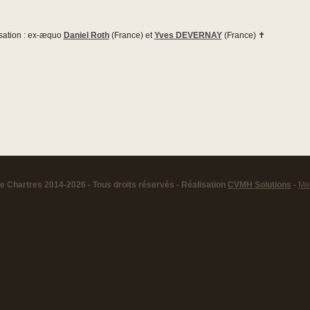
isation : ex-æquo
Daniel Roth
(France) et
Yves DEVERNAY
(France) ✝
 Chartres 2014-2026 - Tous droits réservés - Réalisation
CVMH Solutions
-
Men