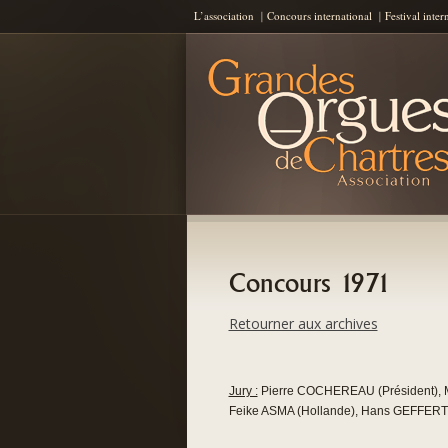
L’association
Concours international
Festival inter
Les Grandes Orgues de Chartres
AGOC
Concours 1971
Retourner aux archives
Jury :
Pierre COCHEREAU (Président), 
Feike ASMA (Hollande), Hans GEFFERT