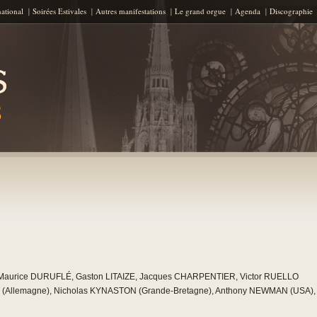
Aller au contenu principal
national
Soirées Estivales
Autres manifestations
Le grand orgue
Agenda
Discographie
Maurice DURUFLÉ, Gaston LITAIZE, Jacques CHARPENTIER, Victor RUELLO
 (Allemagne), Nicholas KYNASTON (Grande-Bretagne), Anthony NEWMAN (USA),