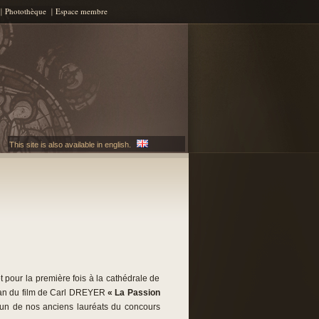
Photothèque
Espace membre
This site is also available in english.
 pour la première fois à la cathédrale de
cran du film de Carl DREYER
« La Passion
’un de nos anciens lauréats du concours