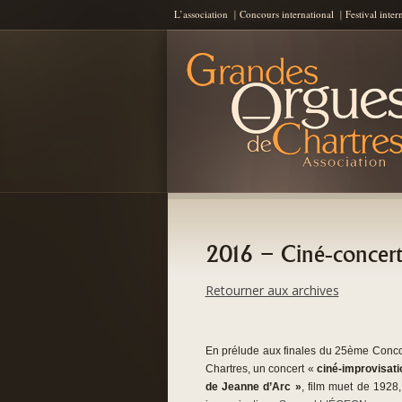
L’association
Concours international
Festival inter
Les Grandes Orgues de Chartres
AGOC
2016 – Ciné-concert
Retourner aux archives
En prélude aux finales du 25ème Concour
Chartres, un concert «
ciné-improvisati
de Jeanne d’Arc »
, film muet de 1928