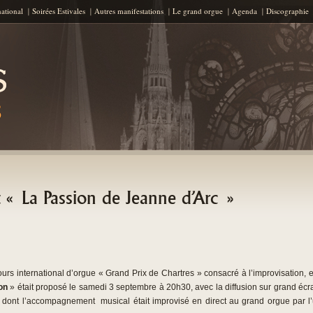
Aller au contenu principal
national
Soirées Estivales
Autres manifestations
Le grand orgue
Agenda
Discographie
 « La Passion de Jeanne d’Arc »
s international d’orgue « Grand Prix de Chartres » consacré à l’improvisation, et
on
» était proposé le samedi 3 septembre à 20h30, avec la diffusion sur grand é
, dont l’accompagnement musical était improvisé en direct au grand orgue par l