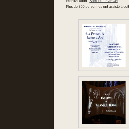
improvisation :
Samuel LIÉGEON
.
Plus de 700 personnes ont assisté à cet