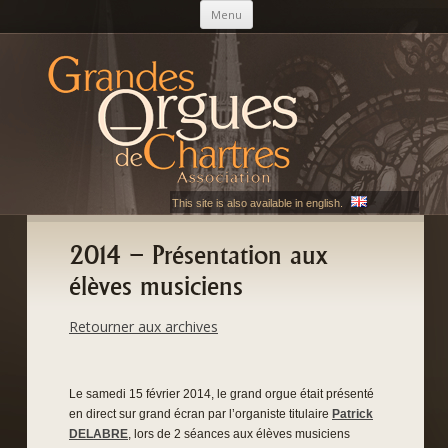
Aller au contenu principal
Menu
AGOC
Les Grandes Orgues de Chartres
This site is also available in english.
2014 – Présentation aux
élèves musiciens
Retourner aux archives
Le samedi 15 février 2014, le grand orgue était présenté
en direct sur grand écran par l’organiste titulaire
Patrick
DELABRE
, lors de 2 séances aux élèves musiciens